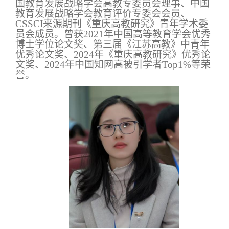
国教育发展战略学会高教专委员会理事、中国
教育发展战略学会教育评价专委会会员、
CSSCI
来源期刊《重庆高教研究》青年学术委
员会成员。曾获
2021
年中国高等教育学会优秀
博士学位论文奖、第三届《江苏高教》中青年
优秀论文奖、
2024
年《重庆高教研究》优秀论
文奖、
2024
年中国知网高被引学者
Top1%
等荣
誉。