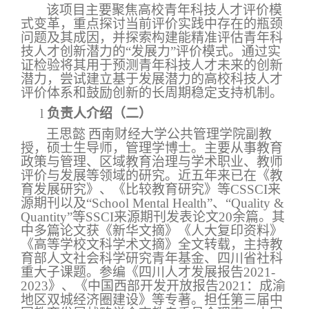
该项目主要聚焦高校青年科技人才评价模
式变革，重点探讨当前评价实践中存在的瓶颈
问题及其成因，并探索构建能精准评估青年科
技人才创新潜力的“发展力”评价模式。通过实
证检验将其用于预测青年科技人才未来的创新
潜力，尝试建立基于发展潜力的高校科技人才
评价体系和鼓励创新的长周期稳定支持机制。
l
负责人介绍（二）
王思懿
西南财经大学公共管理学院副教
授，硕士生导师，管理学博士。主要从事教育
政策与管理、区域教育治理与学术职业、教师
评价与发展等领域的研究。近五年来已在《教
育发展研究》、《比较教育研究》等
CSSCI
来
源期刊以及“
School Mental Health
”、“
Quality &
Quantity
”等
SSCI
来源期刊发表论文
20
余篇。其
中多篇论文获《新华文摘》《人大复印资料》
《高等学校文科学术文摘》全文转载，主持教
育部人文社会科学研究青年基金、四川省社科
重大子课题。参编《四川人才发展报告
2021-
2023
》、《中国西部开发开放报告
2021
：成渝
地区双城经济圈建设》等专著。担任第三届中