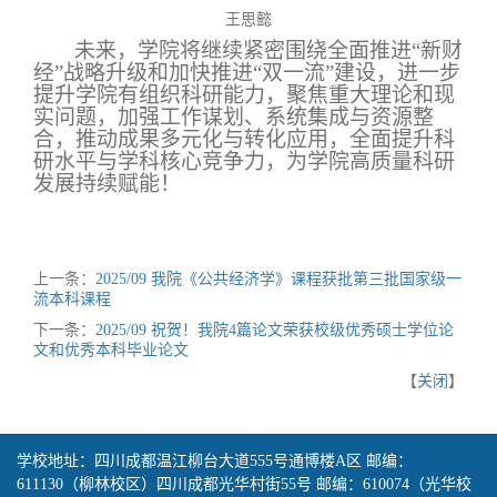
王思懿
未来，学院将继续紧密围绕全面推进“新财
经”战略升级和加快推进“双一流”建设，进一步
提升学院有组织科研能力，聚焦重大理论和现
实问题，加强工作谋划、系统集成与资源整
合，推动成果多元化与转化应用，全面提升科
研水平与学科核心竞争力，为学院高质量科研
发展持续赋能！
上一条：
2025/09 我院《公共经济学》课程获批第三批国家级一
流本科课程
下一条：
2025/09 祝贺！我院4篇论文荣获校级优秀硕士学位论
文和优秀本科毕业论文
【
关闭
】
学校地址：四川成都温江柳台大道555号通博楼A区 邮编：
611130（柳林校区）四川成都光华村街55号 邮编：610074（光华校