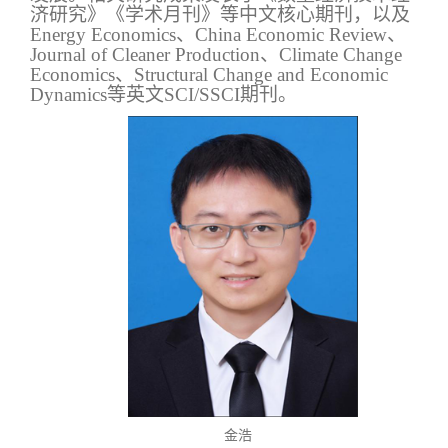
济研究》《学术月刊》等中文核心期刊，以及
Energy Economics
、
China Economic Review
、
Journal of Cleaner Production
、
Climate Change
Economics
、
Structural Change and Economic
Dynamics
等英文
SCI/SSCI
期刊。
金浩