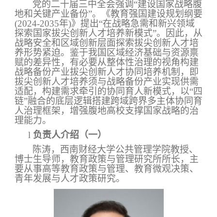
党的二十届三中全会强调“建设国家战略腹
地和关键产业备份”。《教育强国建设规划纲要
(2024-2035
年
)
》提出“在战略急需和新兴领域
探索国家拔尖创新人才培养新模式”。因此，从
战略安全和区域创新层面探索拔尖创新人才培
养形势紧迫。鉴于我国区域经济基础与资源禀
赋的差异性，有必要从整体性治理的视角构建
战略备份产业拔尖创新人才协同培养机制，即
拔尖创新人才培养须与战略备份产业实现供需
适配，构建需求牵引的协同育人新模式，以“四
链”融合的底层逻辑搭建跨域跨界多主体协同育
人治理框架，增强腹地高校支撑国家战略的治
理能力。
l
负责人介绍（一）
陈涛，西南财经大学公共管理学院教授、
博士生导师，教育政策与管理研究所所长，主
要从事高等教育政策与管理、教育微观决策、
青年发展与人才政策研究。